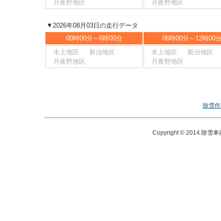
月夜野地区
月夜野地区
▼2026年08月03日の走行データ
00時00分～6時00分
06時00分～12時00
水上地区 新治地区
水上地区 新治地
月夜野地区
月夜野地区
除雪作
Copyright © 2014 除雪