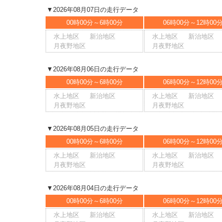
▼2026年08月07日の走行データ
00時00分～6時00分
06時00分～12時00
水上地区 新治地区
水上地区 新治地
月夜野地区
月夜野地区
▼2026年08月06日の走行データ
00時00分～6時00分
06時00分～12時00
水上地区 新治地区
水上地区 新治地
月夜野地区
月夜野地区
▼2026年08月05日の走行データ
00時00分～6時00分
06時00分～12時00
水上地区 新治地区
水上地区 新治地
月夜野地区
月夜野地区
▼2026年08月04日の走行データ
00時00分～6時00分
06時00分～12時00
水上地区 新治地区
水上地区 新治地